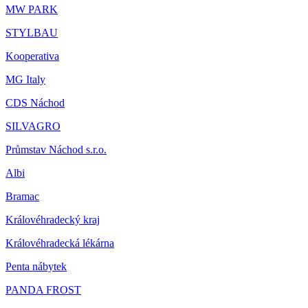
MW PARK
STYLBAU
Kooperativa
MG Italy
CDS Náchod
SILVAGRO
Průmstav Náchod s.r.o.
Albi
Bramac
Královéhradecký kraj
Královéhradecká lékárna
Penta nábytek
PANDA FROST