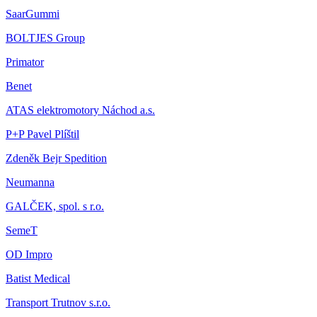
SaarGummi
BOLTJES Group
Primator
Benet
ATAS elektromotory Náchod a.s.
P+P Pavel Plíštil
Zdeněk Bejr Spedition
Neumanna
GALČEK, spol. s r.o.
SemeT
OD Impro
Batist Medical
Transport Trutnov s.r.o.