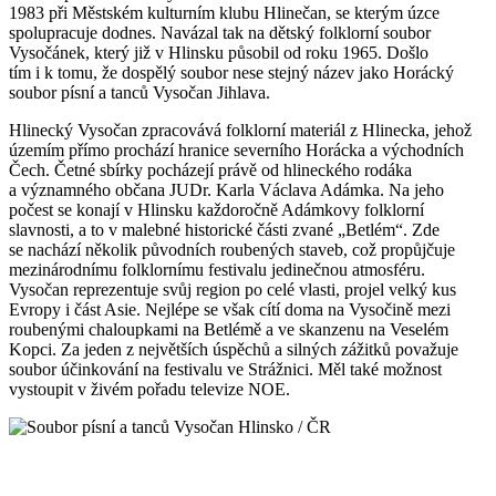
1983 při Městském kulturním klubu Hlinečan, se kterým úzce
spolupracuje dodnes. Navázal tak na dětský folklorní soubor
Vysočánek, který již v Hlinsku působil od roku 1965. Došlo
tím i k tomu, že dospělý soubor nese stejný název jako Horácký
soubor písní a tanců Vysočan Jihlava.
Hlinecký Vysočan zpracovává folklorní materiál z Hlinecka, jehož
územím přímo prochází hranice severního Horácka a východních
Čech. Četné sbírky pocházejí právě od hlineckého rodáka
a významného občana JUDr. Karla Václava Adámka. Na jeho
počest se konají v Hlinsku každoročně Adámkovy folklorní
slavnosti, a to v malebné historické části zvané „Betlém“. Zde
se nachází několik původních roubených staveb, což propůjčuje
mezinárodnímu folklornímu festivalu jedinečnou atmosféru.
Vysočan reprezentuje svůj region po celé vlasti, projel velký kus
Evropy i část Asie. Nejlépe se však cítí doma na Vysočině mezi
roubenými chaloupkami na Betlémě a ve skanzenu na Veselém
Kopci. Za jeden z největších úspěchů a silných zážitků považuje
soubor účinkování na festivalu ve Strážnici. Měl také možnost
vystoupit v živém pořadu televize NOE.