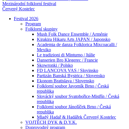
Mezinárodní folklorní festival
Červený Kostelec
Festival 2026
Program
Folklorní skupiny
Mush Folk Dance Ensemble / Arménie
Kirakira Hikaru Arts JAPAN / Japonsko
Academia de danza Folklorica Mixcoacalli /
Mexiko
Le tradizioni di Minturno / Itálie
Danserien Bro Klegerec / Francie
Skowronki / Polsko
FD LANCOVA VAS / Slovinsko
Partizán Banská Bystrica / Slovensko
Ekonom Bratislava / Slovensko
Folklorní soubor Javorník Brno / Česká
republika
Slovácký soubor Svatobořice-Mistřín / Česká
republika
Folklorní soubor Jánošíček Brno / Česká
republika
Mladý Hadař & Hadářek Červený Kostelec
VOJTĚCH DYK & D.Y.K.
Doprovodný program