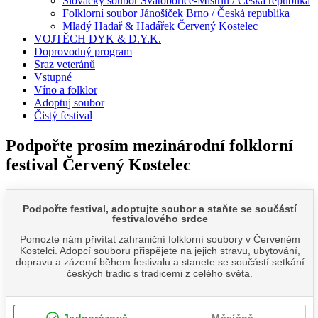
Slovácký soubor Svatobořice-Mistřín / Česká republika
Folklorní soubor Jánošíček Brno / Česká republika
Mladý Hadař & Hadářek Červený Kostelec
VOJTĚCH DYK & D.Y.K.
Doprovodný program
Sraz veteránů
Vstupné
Víno a folklor
Adoptuj soubor
Čistý festival
Podpořte prosím mezinárodní folklorní
festival Červený Kostelec