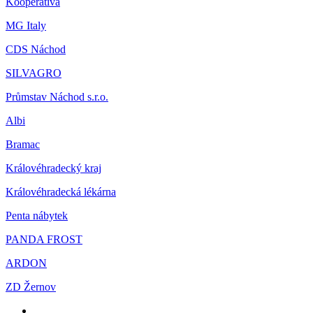
Kooperativa
MG Italy
CDS Náchod
SILVAGRO
Průmstav Náchod s.r.o.
Albi
Bramac
Královéhradecký kraj
Královéhradecká lékárna
Penta nábytek
PANDA FROST
ARDON
ZD Žernov