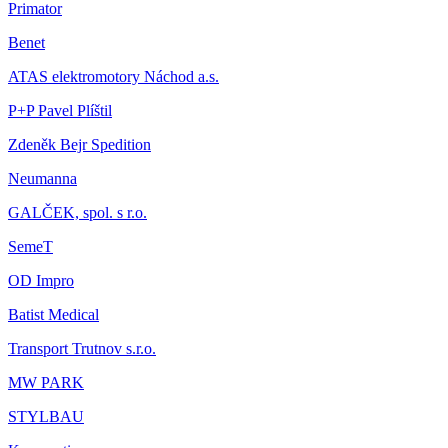
Primator
Benet
ATAS elektromotory Náchod a.s.
P+P Pavel Plíštil
Zdeněk Bejr Spedition
Neumanna
GALČEK, spol. s r.o.
SemeT
OD Impro
Batist Medical
Transport Trutnov s.r.o.
MW PARK
STYLBAU