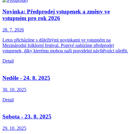
Novinka: Předprodej vstupenek a změny ve
vstupném pro rok 2026
28. 7.
2026
Letos přicházíme s důležitými novinkami ve vstupném na
Mezinárodní folklorní festival. Poprvé nabízíme předprodej
vstupenek, díky kterému mohou naši pravidelní návštěvníci ušetřit.
Detail
Neděle - 24. 8. 2025
30. 10.
2025
Detail
Sobota - 23. 8. 2025
29. 10.
2025