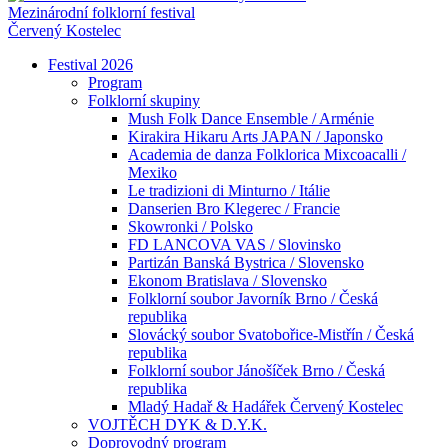
Mezinárodní folklorní festival
Červený Kostelec
Festival 2026
Program
Folklorní skupiny
Mush Folk Dance Ensemble / Arménie
Kirakira Hikaru Arts JAPAN / Japonsko
Academia de danza Folklorica Mixcoacalli /
Mexiko
Le tradizioni di Minturno / Itálie
Danserien Bro Klegerec / Francie
Skowronki / Polsko
FD LANCOVA VAS / Slovinsko
Partizán Banská Bystrica / Slovensko
Ekonom Bratislava / Slovensko
Folklorní soubor Javorník Brno / Česká
republika
Slovácký soubor Svatobořice-Mistřín / Česká
republika
Folklorní soubor Jánošíček Brno / Česká
republika
Mladý Hadař & Hadářek Červený Kostelec
VOJTĚCH DYK & D.Y.K.
Doprovodný program