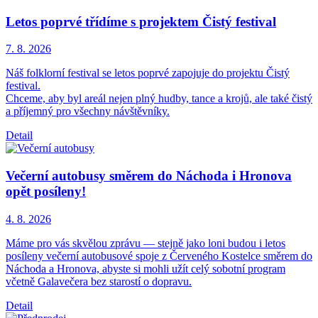
Letos poprvé třídíme s projektem Čistý festival
7. 8.
2026
Náš folklorní festival se letos poprvé zapojuje do projektu Čistý
festival.
Chceme, aby byl areál nejen plný hudby, tance a krojů, ale také čistý
a příjemný pro všechny návštěvníky.
Detail
Večerní autobusy směrem do Náchoda i Hronova
opět posíleny!
4. 8.
2026
Máme pro vás skvělou zprávu — stejně jako loni budou i letos
posíleny večerní autobusové spoje z Červeného Kostelce směrem do
Náchoda a Hronova, abyste si mohli užít celý sobotní program
včetně Galavečera bez starostí o dopravu.
Detail