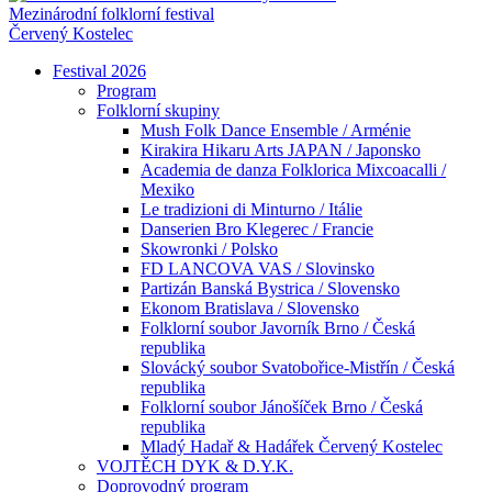
Mezinárodní folklorní festival
Červený Kostelec
Festival 2026
Program
Folklorní skupiny
Mush Folk Dance Ensemble / Arménie
Kirakira Hikaru Arts JAPAN / Japonsko
Academia de danza Folklorica Mixcoacalli /
Mexiko
Le tradizioni di Minturno / Itálie
Danserien Bro Klegerec / Francie
Skowronki / Polsko
FD LANCOVA VAS / Slovinsko
Partizán Banská Bystrica / Slovensko
Ekonom Bratislava / Slovensko
Folklorní soubor Javorník Brno / Česká
republika
Slovácký soubor Svatobořice-Mistřín / Česká
republika
Folklorní soubor Jánošíček Brno / Česká
republika
Mladý Hadař & Hadářek Červený Kostelec
VOJTĚCH DYK & D.Y.K.
Doprovodný program