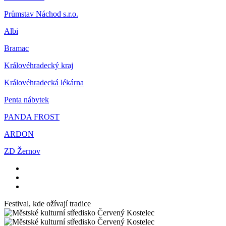
Průmstav Náchod s.r.o.
Albi
Bramac
Královéhradecký kraj
Královéhradecká lékárna
Penta nábytek
PANDA FROST
ARDON
ZD Žernov
Festival, kde ožívají tradice