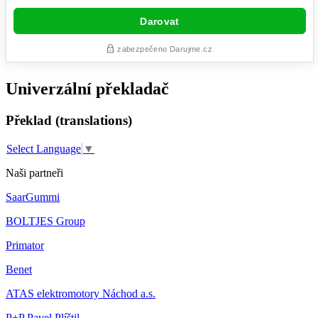
Univerzální překladač
Překlad (translations)
Select Language
▼
Naši partneři
SaarGummi
BOLTJES Group
Primator
Benet
ATAS elektromotory Náchod a.s.
P+P Pavel Plíštil