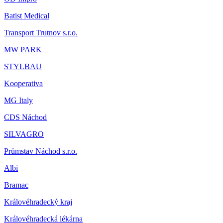
Batist Medical
Transport Trutnov s.r.o.
MW PARK
STYLBAU
Kooperativa
MG Italy
CDS Náchod
SILVAGRO
Průmstav Náchod s.r.o.
Albi
Bramac
Královéhradecký kraj
Královéhradecká lékárna