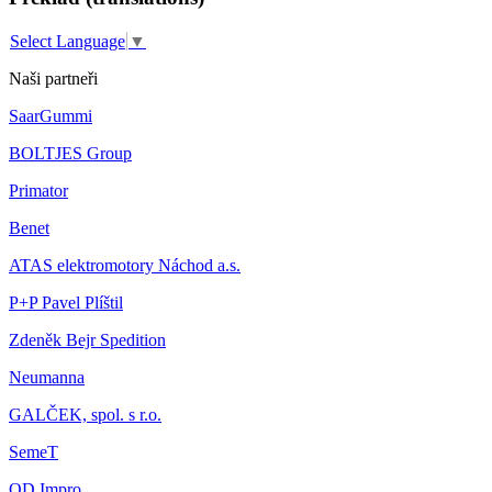
Select Language
▼
Naši partneři
SaarGummi
BOLTJES Group
Primator
Benet
ATAS elektromotory Náchod a.s.
P+P Pavel Plíštil
Zdeněk Bejr Spedition
Neumanna
GALČEK, spol. s r.o.
SemeT
OD Impro