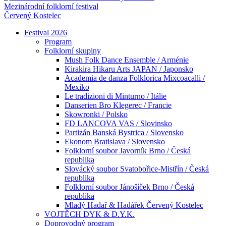
Mezinárodní folklorní festival
Červený Kostelec
Festival 2026
Program
Folklorní skupiny
Mush Folk Dance Ensemble / Arménie
Kirakira Hikaru Arts JAPAN / Japonsko
Academia de danza Folklorica Mixcoacalli /
Mexiko
Le tradizioni di Minturno / Itálie
Danserien Bro Klegerec / Francie
Skowronki / Polsko
FD LANCOVA VAS / Slovinsko
Partizán Banská Bystrica / Slovensko
Ekonom Bratislava / Slovensko
Folklorní soubor Javorník Brno / Česká
republika
Slovácký soubor Svatobořice-Mistřín / Česká
republika
Folklorní soubor Jánošíček Brno / Česká
republika
Mladý Hadař & Hadářek Červený Kostelec
VOJTĚCH DYK & D.Y.K.
Doprovodný program