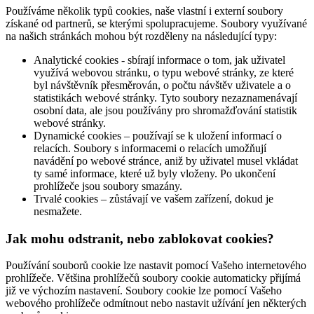
Používáme několik typů cookies, naše vlastní i externí soubory
získané od partnerů, se kterými spolupracujeme. Soubory využívané
na našich stránkách mohou být rozděleny na následující typy:
Analytické cookies - sbírají informace o tom, jak uživatel
využívá webovou stránku, o typu webové stránky, ze které
byl návštěvník přesměrován, o počtu návštěv uživatele a o
statistikách webové stránky. Tyto soubory nezaznamenávají
osobní data, ale jsou používány pro shromažďování statistik
webové stránky.
Dynamické cookies – používají se k uložení informací o
relacích. Soubory s informacemi o relacích umožňují
navádění po webové stránce, aniž by uživatel musel vkládat
ty samé informace, které už byly vloženy. Po ukončení
prohlížeče jsou soubory smazány.
Trvalé cookies – zůstávají ve vašem zařízení, dokud je
nesmažete.
Jak mohu odstranit, nebo zablokovat cookies?
Používání souborů cookie lze nastavit pomocí Vašeho internetového
prohlížeče. Většina prohlížečů soubory cookie automaticky přijímá
již ve výchozím nastavení. Soubory cookie lze pomocí Vašeho
webového prohlížeče odmítnout nebo nastavit užívání jen některých